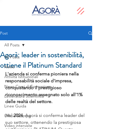
Post
All Posts
Agorà: leader in sostenibilità,
All Posts
ottiene il Platinum Standard
News
L'azienda si conferma pioniera nella 
Attività Istituzionali
responsabilità sociale d'impresa, 
News Corsi di Formazione
conquistando il prestigioso 
riconoscimento assegnato solo all'1% 
Letteratura Scientifica
delle realtà del settore.
Linee Guida
Nel 
2024
, Agorà si conferma leader del 
Ufficio Stampa
suo settore, ottenendo la prestigiosa 
Video interviste