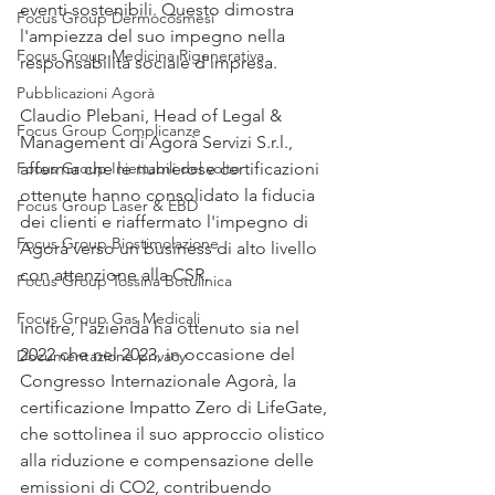
eventi sostenibili. Questo dimostra 
Focus Group Dermocosmesi
l'ampiezza del suo impegno nella 
Focus Group Medicina Rigenerativa
responsabilità sociale d'impresa.
Pubblicazioni Agorà
Claudio Plebani, Head of Legal & 
Focus Group Complicanze
Management di Agorà Servizi S.r.l., 
Focus Group Iniettabili del volto
afferma che le numerose certificazioni 
ottenute hanno consolidato la fiducia 
Focus Group Laser & EBD
dei clienti e riaffermato l'impegno di 
Focus Group Biostimolazione
Agorà verso un business di alto livello 
con attenzione alla CSR.
Focus Group Tossina Botulinica
Focus Group Gas Medicali
Inoltre, l'azienda ha ottenuto sia nel 
2022 che nel 2023, in occasione del 
Documentazione privacy
Congresso Internazionale Agorà, la 
certificazione Impatto Zero di LifeGate, 
che sottolinea il suo approccio olistico 
alla riduzione e compensazione delle 
emissioni di CO2, contribuendo 