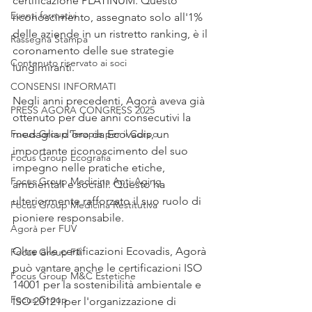
certificazione PLATINUM. Questo 
Eventi formativi
riconoscimento, assegnato solo all'1% 
delle aziende in un ristretto ranking, è il 
Rassegna Stampa
coronamento delle sue strategie 
Contenuto riservato ai soci
lungimiranti.
CONSENSI INFORMATI
Negli anni precedenti, Agorà aveva già 
PRESS AGORA CONGRESS 2025
ottenuto per due anni consecutivi la 
Focus Group Terapie per il Corpo
medaglia d'oro da Ecovadis, un 
importante riconoscimento del suo 
Focus Group Ecografia
impegno nelle pratiche etiche, 
Focus Group Medicina Anti-Aging
ambientali e sociali. Questo ha 
ulteriormente rafforzato il suo ruolo di 
Focus Group Medicina Restitutiva
pioniere responsabile.
Agorà per FUV
Oltre alle certificazioni Ecovadis, Agorà 
Focus Group Fili
può vantare anche le certificazioni ISO 
Focus Group M&C Estetiche
14001 per la sostenibilità ambientale e 
Focus Group
ISO 20121 per l'organizzazione di 