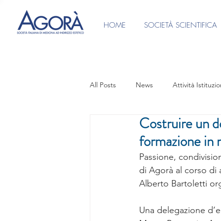
HOME
SOCIETÀ SCIENTIFICA
All Posts
News
Attività Istituzio
Costruire un d
Ufficio Stampa
Video intervist
formazione in 
Passione, condivision
CONSENSI INFORMATI
PRES
di Agorà al corso di
Alberto Bartoletti o
Focus Group Medicina Anti-Aging
Una delegazione d’ec