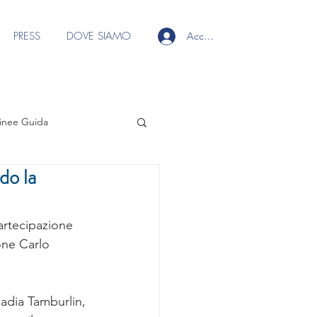
PRESS
DOVE SIAMO
Accedi
inee Guida
do la
 ai soci
artecipazione 
Focus Group Ecografia
one Carlo 
s Group Fili
adia Tamburlin, 