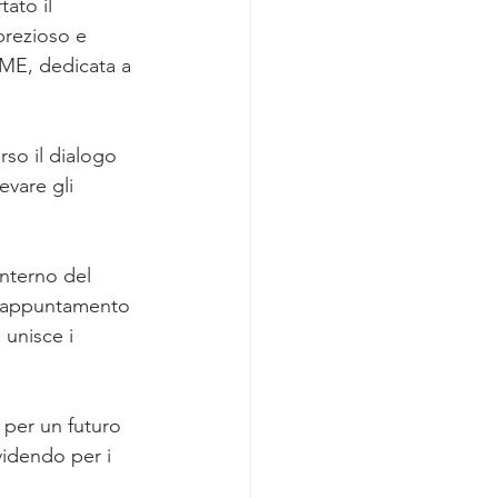
ato il 
prezioso e
cina Rigenerativa
IME, dedicata a 
oup Laser & EBD
rso il dialogo 
evare gli 
ocumentazione privacy
interno del 
n appuntamento 
unisce i 
 per un futuro 
videndo per i 