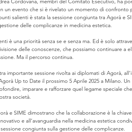
rea Cordovana, membri del Comitato Esecutivo, ha port
in un evento che si è rivelato un momento di confronto 
Focus Group
Focus Group Dermocosmesi
Focus Group Medi
unti salienti è stata la sessione congiunta tra Agorà e S
 gestione delle complicanze in medicina estetica.
oup Complicanze
Focus Group Iniettabili del volto
Focus Gr
enti è una priorità senza se e senza ma. Ed è solo attrave
divisione delle conoscenze, che possiamo continuare a el
ssione. Ma il percorso continua.
Focus Group Tossina Botulinica
Focus Group Gas Medicali
D
tra importante sessione rivolta ai diplomati di Agorà, all’
Agorà Up to Date il prossimo 5 Aprile 2025 a Milano. U
ofondire, imparare e rafforzare quel legame speciale che 
ostra società.
orà e SIME dimostrano che la collaborazione è la chiave
novativo e all’avanguardia nella medicina estetica condi
 sessione congiunta sulla gestione delle complicanze.