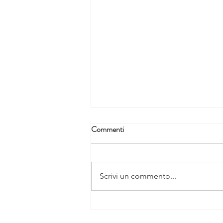
Commenti
Scrivi un commento...
Campagna istituzionale "La
Medicina Estetica non si misura