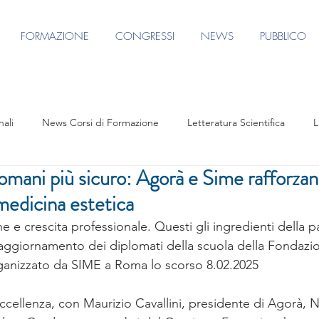
FORMAZIONE
CONGRESSI
NEWS
PUBBLICO
nali
News Corsi di Formazione
Letteratura Scientifica
L
omani più sicuro: Agorà e Sime rafforzan
e
Eventi formativi
Rassegna Stampa
Contenuto riservato
medicina estetica
e e crescita professionale. Questi gli ingredienti della p
S AGORA CONGRESS 2025
Focus Group Terapie per il Corpo
 aggiornamento dei diplomati della scuola della Fondazi
rganizzato da SIME a Roma lo scorso 8.02.2025
Focus Group Medicina Restitutiva
Agorà per FUV
Focu
cellenza, con Maurizio Cavallini, presidente di Agorà, N