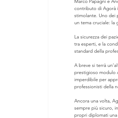
Marco Papagni e And
contributo di Agorà 
Focus Group M&C Estetiche
stimolante. Uno dei p
un tema cruciale: la
Pubblicazioni Agorà
Focus Gr
La sicurezza dei pazi
tra esperti, e la con
standard della profe
Focus Group Biostimolazione
A breve si terrà un’al
prestigioso modulo 
imperdibile per appr
professionisti della n
Ancora una volta, Ag
sempre più sicuro, in
propri diplomati una