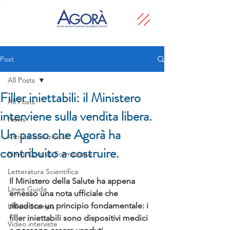
Post
All Posts
Filler iniettabili: il Ministero
All Posts
interviene sulla vendita libera.
News
Un passo che Agorà ha
Attività Istituzionali
contribuito a costruire.
News Corsi di Formazione
Letteratura Scientifica
Il Ministero della Salute ha appena 
Linee Guida
emesso una nota ufficiale che 
ribadisce un principio fondamentale: i 
Ufficio Stampa
filler iniettabili sono dispositivi medici 
Video interviste