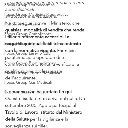
presuppongono un atto medico e non 
Focus Group Dermocosmesi
sono destinati 
Focus Group Medicina Rigenerativa
all'autosomministrazione.
Ne consegue, scrive il Ministero, che 
Pubblicazioni Agorà
qualsiasi modalità di vendita che renda 
Focus Group Complicanze
i filler direttamente accessibili a 
Focus Group Iniettabili del volto
soggetti non qualificati è in contrasto 
con la normativa vigente.
 Farmacie, 
Focus Group Laser & EBD
parafarmacie e operatori di e-
Focus Group Biostimolazione
commerce sono tenuti a verificare la 
qualificazione professionale 
Focus Group Tossina Botulinica
dell'acquirente.
Focus Group Gas Medicali
Il percorso che ha portato fin qui
Documentazione privacy
Questo risultato non arriva dal nulla. Da 
settembre 2025, Agorà partecipa al 
Tavolo di Lavoro istituito dal Ministero 
della Salute
 per la vigilanza e la 
sorveglianza sui filler.