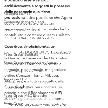
e possono essere venduti 
Eventi formativi
esclusivam
ente a soggetti in possesso 
delle necessarie qualifiche 
Rassegna Stampa
professionali.
Una posizione che Agorà 
Contenuto riservato ai soci
sostiene e porta avanti da anni, 
sedendo al Tavolo Istituzionale che ha 
CONSENSI INFORMATI
contribuito a costruire questo risultato.
PRESS AGORA CONGRESS 2025
Focus Group Terapie per il Corpo
Cosa dice la nota informativa
Con la nota DGDMF.3/P/C.1.a.c/2026/8, 
Focus Group Ecografia
la Direzione Generale dei Dispositivi 
Focus Group Medicina Anti-Aging
Medici e del Farmaco ha scritto a 
farmacie, parafarmacie, marketplace 
Focus Group Medicina Restitutiva
online (Amazon, Temu, Alibaba, 
Agorà per FUV
AliExpress) e a tutti i soggetti della 
filiera distributiva per ricordare un 
Focus Group Fili
principio che il Regolamento (UE) 
Focus Group M&C Estetiche
2017/745 già stabilisce chiaramente:
Focus Group
I filler sono dispositivi iniettabili che 