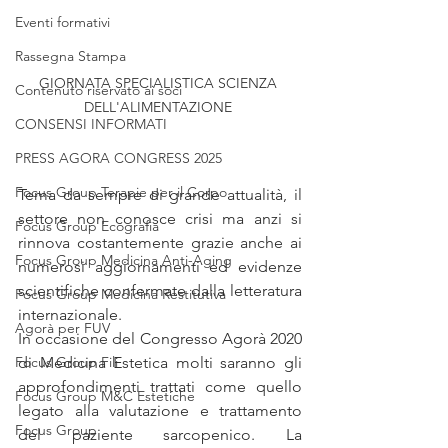
Eventi formativi
Rassegna Stampa
GIORNATA SPECIALISTICA SCIENZA 
Contenuto riservato ai soci
DELL'ALIMENTAZIONE 
CONSENSI INFORMATI
PRESS AGORA CONGRESS 2025
Focus Group Terapie per il Corpo
Tema da sempre di grande attualità, il 
settore non conosce crisi ma anzi si 
Focus Group Ecografia
rinnova costantemente grazie anche ai 
Focus Group Medicina Anti-Aging
numerosi aggiornamenti ed evidenze 
scientifiche confermate dalla letteratura 
Focus Group Medicina Restitutiva
internazionale. 
Agorà per FUV
In occasione del Congresso Agorà 2020 
di Medicina Estetica molti saranno gli 
Focus Group Fili
approfondimenti trattati come quello 
Focus Group M&C Estetiche
legato alla valutazione e trattamento 
Focus Group
del paziente sarcopenico. La 