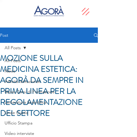
Post
All Posts
MOZIONE SULLA
All Posts
MEDICINA ESTETICA:
News
AGORÀ DA SEMPRE IN
Attività Istituzionali
PRIMA LINEA PER LA
News Corsi di Formazione
REGOLAMENTAZIONE
Letteratura Scientifica
DEL SETTORE
Linee Guida
Ufficio Stampa
Video interviste