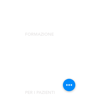
La Società Scientifica
Comitato Scientifico
Servizi dedicati ai soci
FORMAZIONE
Congresso Agorà
Agorà Up To Date
Scuola Medicina Estetica
Corso Laser
Corsi Monotematici
PER I PAZIENTI
Rivolgiti al Centro Clinico Agorà
Cerchi un Medico Estetico?