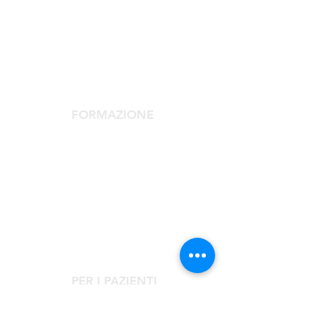
SOCIETÀ SCIENTIFICA
La Società Scientifica
Comitato Scientifico
Servizi dedicati ai soci
FORMAZIONE
Congresso Agorà
Agorà Up To Date
Scuola Medicina Estetica
Corso Laser
Corsi Monotematici
PER I PAZIENTI
Rivolgiti al Centro Clinico Agorà