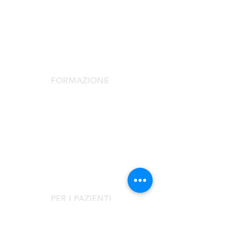
SOCIETÀ SCIENTIFICA
La Società Scientifica
Comitato Scientifico
Servizi dedicati ai soci
FORMAZIONE
Congresso Agorà
Agorà Up To Date
Scuola Medicina Estetica
Corso Laser
Corsi Monotematici
PER I PAZIENTI
Rivolgiti al Centro Clinico Agorà