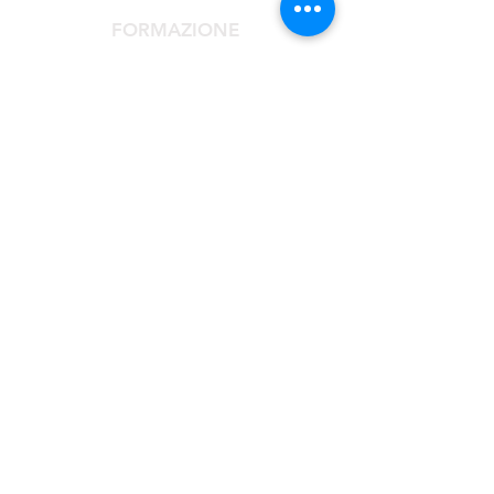
FORMAZIONE
Congresso Agorà
Agorà Up To Date
Scuola Medicina Estetica
Corso Laser
Corsi Monotematici
PER I PAZIENTI
Rivolgiti al Centro Clinico Agorà
Cerchi un Medico Estetico?
Centro Complicanze
Via San Francesco d'Assisi 4/a - 20122