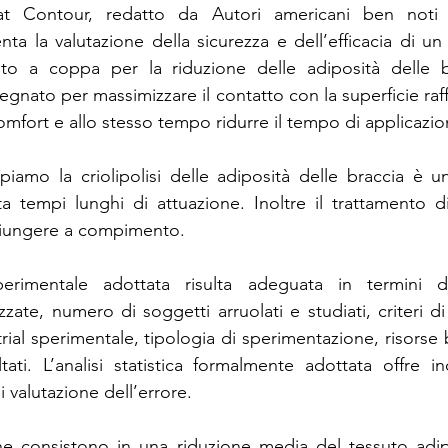
at Contour, redatto da Autori americani ben noti 
nta la valutazione della sicurezza e dell’efficacia di un
Focus Group
Focus Group Dermocosmesi
Focus Group Medi
mato a coppa per la riduzione delle adiposità delle b
egnato per massimizzare il contatto con la superficie raff
 comfort e allo stesso tempo ridurre il tempo di applicazio
oup Complicanze
Focus Group Iniettabili del volto
Focus Gr
iamo la criolipolisi delle adiposità delle braccia è u
a tempi lunghi di attuazione. Inoltre il trattamento di 
Focus Group Tossina Botulinica
Focus Group Gas Medicali
D
giungere a compimento.
rimentale adottata risulta adeguata in termini di 
zzate, numero di soggetti arruolati e studiati, criteri di
 trial sperimentale, tipologia di sperimentazione, risorse b
tati. L’analisi statistica formalmente adottata offre ino
i valutazione dell’errore.
i che consistono in una riduzione media del tessuto ad