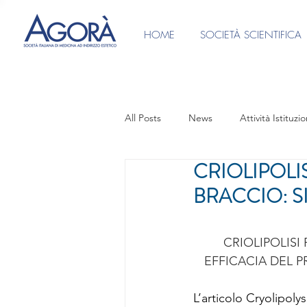
HOME
SOCIETÀ SCIENTIFICA
All Posts
News
Attività Istituzio
CRIOLIPOLI
Ufficio Stampa
Video intervist
BRACCIO: S
CONSENSI INFORMATI
PRES
CRIOLIPOLISI
EFFICACIA DEL 
Focus Group Medicina Anti-Aging
L’articolo Cryolipoly