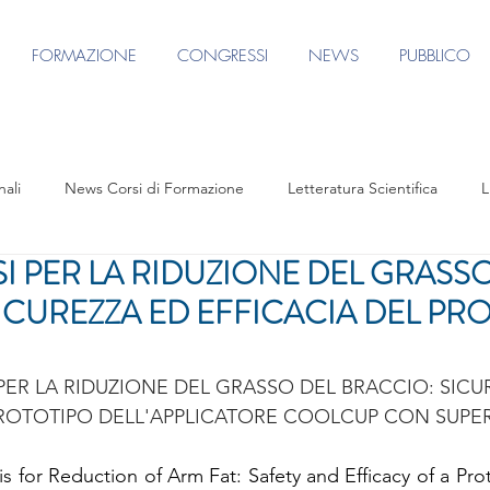
FORMAZIONE
CONGRESSI
NEWS
PUBBLICO
nali
News Corsi di Formazione
Letteratura Scientifica
L
SI PER LA RIDUZIONE DEL GRASS
e
Eventi formativi
Rassegna Stampa
Contenuto riservato
ICUREZZA ED EFFICACIA DEL PROT
S AGORA CONGRESS 2025
Focus Group Terapie per il Corpo
 PER LA RIDUZIONE DEL GRASSO DEL BRACCIO: SICU
PROTOTIPO DELL'APPLICATORE COOLCUP CON SUPERF
Focus Group Medicina Restitutiva
Agorà per FUV
Focu
sis for Reduction of Arm Fat: Safety and Efficacy of a P