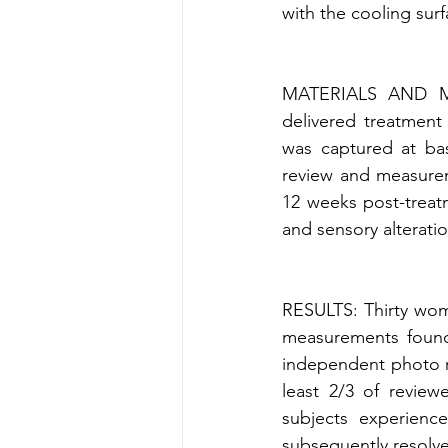
with the cooling sur
MATERIALS AND MET
delivered treatment
was captured at bas
review and measureme
12 weeks post-treat
and sensory alteratio
RESULTS: Thirty wom
measurements found
independent photo re
least 2/3 of review
subjects experienc
subsequently resolve