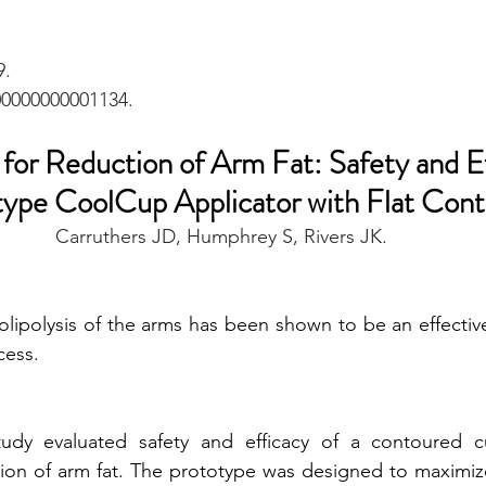
9.
00000000001134.
 for Reduction of Arm Fat: Safety and Ef
ype CoolCup Applicator with Flat Cont
Carruthers JD, Humphrey S, Rivers JK.
olysis of the arms has been shown to be an effectiv
cess.
dy evaluated safety and efficacy of a contoured cup
tion of arm fat. The prototype was designed to maximize