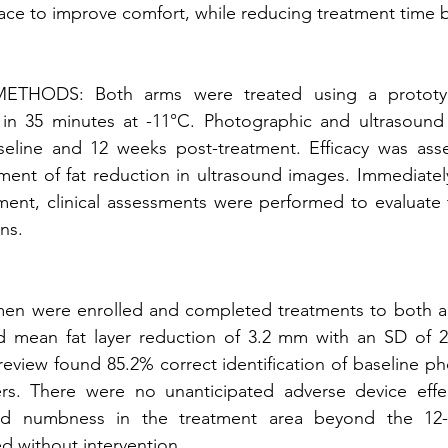
face to improve comfort, while reducing treatment time 
HODS: Both arms were treated using a prototype
 in 35 minutes at -11°C. Photographic and ultrasound
eline and 12 weeks post-treatment. Efficacy was ass
nt of fat reduction in ultrasound images. Immediately 
ment, clinical assessments were performed to evaluate 
ns.
en were enrolled and completed treatments to both ar
 mean fat layer reduction of 3.2 mm with an SD of 2
view found 85.2% correct identification of baseline ph
ers. There were no unanticipated adverse device effec
ed numbness in the treatment area beyond the 12-we
d without intervention.