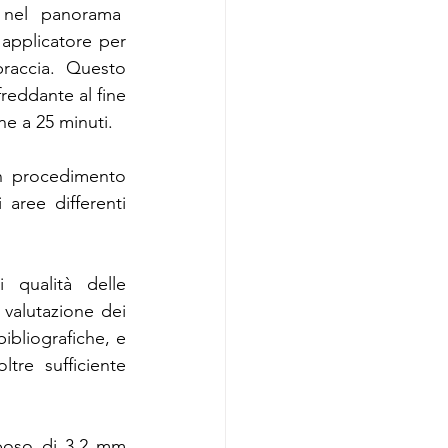
nel panorama  
 applicatore per 
cina Rigenerativa
raccia. Questo 
reddante al fine 
ne a 25 minuti.
oup Laser & EBD
n procedimento 
aree differenti 
ocumentazione privacy
qualità delle 
 valutazione dei 
ibliografiche, e 
ltre sufficiente 
iposo di 3.2 mm 