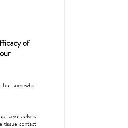
ficacy of 
our
e but somewhat 
 cryolipolysis 
 tissue contact 