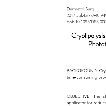
Dermatol Surg. 
2017 Jul;43(7):940-94
doi: 10.1097/DSS.00
Cryolipolysis
Photot
BACKGROUND: Cryolip
time-consuming pro
OBJECTIVE: The stu
applicator for reduc