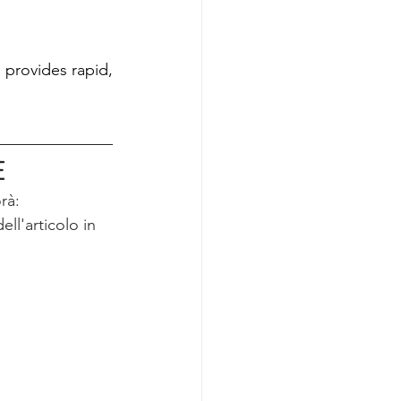
rovides rapid, 
E
rà: 
ll'articolo in 