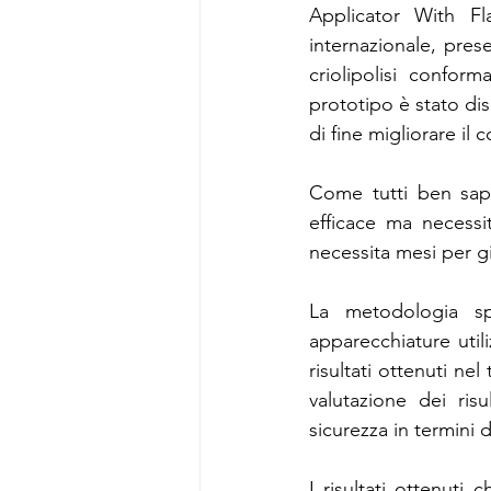
Applicator With Fl
internazionale, prese
Focus Group M&C Estetiche
criolipolisi confor
prototipo è stato dis
di fine migliorare il
Pubblicazioni Agorà
Focus Gr
Come tutti ben sapp
efficace ma necessit
Focus Group Biostimolazione
necessita mesi per 
La metodologia spe
apparecchiature utili
risultati ottenuti nel
valutazione dei risul
sicurezza in termini d
I risultati ottenut