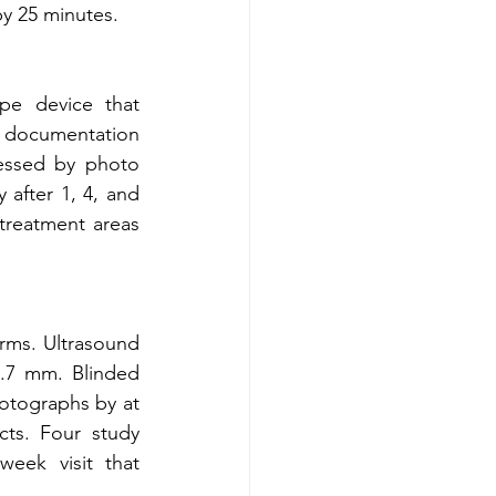
by 25 minutes.
 device that 
 documentation 
essed by photo 
after 1, 4, and 
treatment areas 
ms. Ultrasound 
.7 mm. Blinded 
otographs by at 
ts. Four study 
ek visit that 