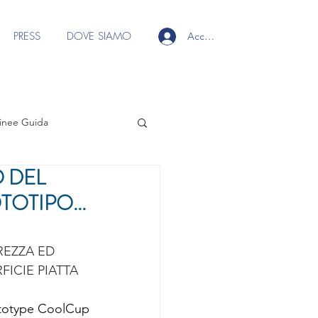
PRESS
DOVE SIAMO
Accedi
inee Guida
O DEL
 ai soci
OTIPO...
Focus Group Ecografia
REZZA ED 
ICIE PIATTA
s Group Fili
rototype CoolCup 