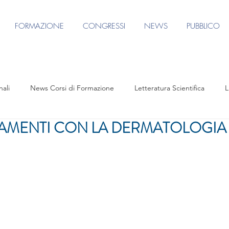
FORMAZIONE
CONGRESSI
NEWS
PUBBLICO
nali
News Corsi di Formazione
Letteratura Scientifica
L
TAMENTI CON LA DERMATOLOGIA
e
Eventi formativi
Rassegna Stampa
Contenuto riservato
S AGORA CONGRESS 2025
Focus Group Terapie per il Corpo
Focus Group Medicina Restitutiva
Agorà per FUV
Focu