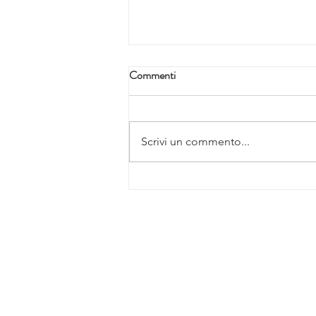
Commenti
Scrivi un commento...
Iniettabili per labbra: un equilibrio
tra estetica ed etica – intervista a
SOCIETÀ SCIENTIFICA
Patrizia Piersini
La Società Scientifica
Comitato Scientifico
Servizi dedicati ai soci