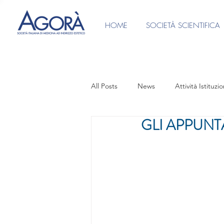
HOME
SOCIETÀ SCIENTIFICA
All Posts
News
Attività Istituzio
GLI APPUN
Ufficio Stampa
Video intervist
CONSENSI INFORMATI
PRES
Focus Group Medicina Anti-Aging