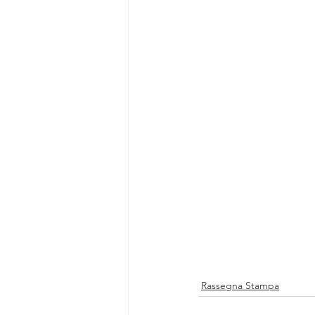
Focus Group M&C Estetiche
Pubblicazioni Agorà
Focus Gr
Focus Group Biostimolazione
Rassegna Stampa