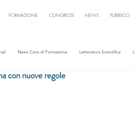
FORMAZIONE
CONGRESSI
NEWS
PUBBLICO
nali
News Corsi di Formazione
Letteratura Scientifica
L
ma con nuove regole
e
Eventi formativi
Rassegna Stampa
Contenuto riservato
S AGORA CONGRESS 2025
Focus Group Terapie per il Corpo
Focus Group Medicina Restitutiva
Agorà per FUV
Focu