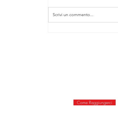
Scrivi un commento...
Iniettabili per labbra: un equilibrio
tra estetica ed etica – intervista a
SOCIETÀ SCIENTIFICA
Patrizia Piersini
La Società Scientifica
Comitato Scientifico
Servizi dedicati ai soci
Via San Francesco d'Ass
Come Raggiungerci