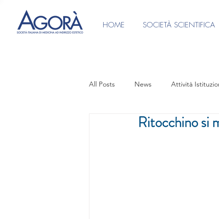
HOME
SOCIETÀ SCIENTIFICA
All Posts
News
Attività Istituzio
Ritocchino si 
Ufficio Stampa
Video intervist
CONSENSI INFORMATI
PRES
Focus Group Medicina Anti-Aging