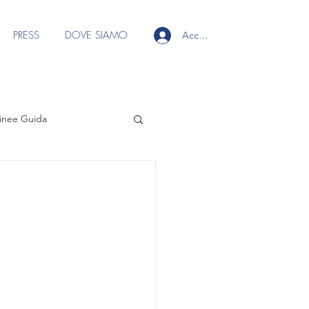
PRESS
DOVE SIAMO
Accedi
inee Guida
 ai soci
Focus Group Ecografia
s Group Fili