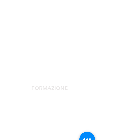
SOCIETÀ SCIENTIFICA
La Società Scientifica
Comitato Scientifico
Servizi dedicati ai soci
FORMAZIONE
Congresso Agorà
Agorà Up To Date
Scuola Medicina Estetica
Corso Laser