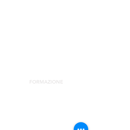
SOCIETÀ SCIENTIFICA
La Società Scientifica
Comitato Scientifico
Servizi dedicati ai soci
FORMAZIONE
Congresso Agorà
Agorà Up To Date
Scuola Medicina Estetica
Corso Laser