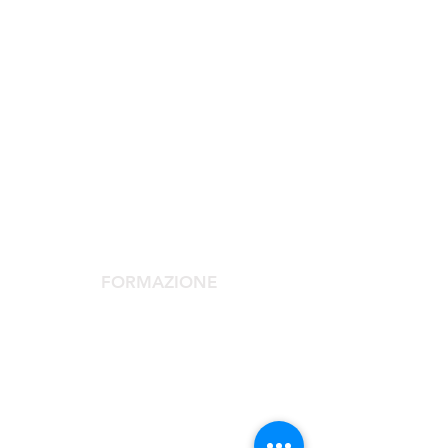
SOCIETÀ SCIENTIFICA
La Società Scientifica
Comitato Scientifico
Servizi dedicati ai soci
FORMAZIONE
Congresso Agorà
Agorà Up To Date
Scuola Medicina Estetica
Corso Laser