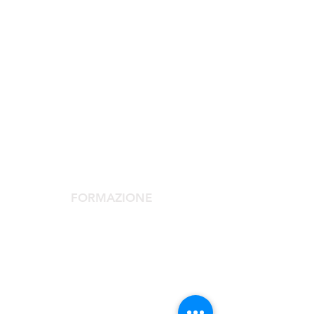
SOCIETÀ SCIENTIFICA
La Società Scientifica
Comitato Scientifico
Servizi dedicati ai soci
FORMAZIONE
Congresso Agorà
Agorà Up To Date
Scuola Medicina Estetica
Corso Laser