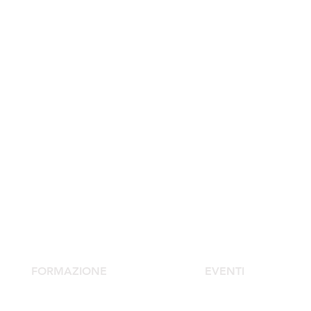
FORMAZIONE
EVENTI
Scuola Medicina Estetica
Congresso Agorà