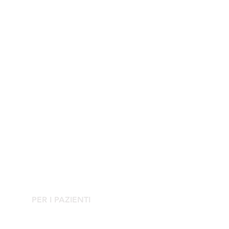
PER I PAZIENTI
Rivolgiti al Centro Clinico Agorà