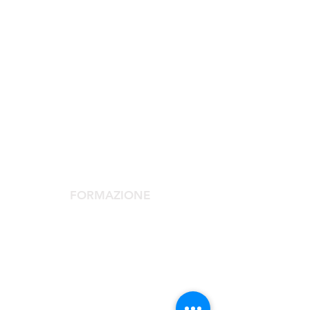
SOCIETÀ SCIENTIFICA
La Società Scientifica
Comitato Scientifico
Servizi dedicati ai soci
FORMAZIONE
Congresso Agorà
Agorà Up To Date
Scuola Medicina Estetica
Corso Laser