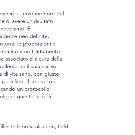
anire il terzo inefriore del
e di avere un risultato
l medesimo. E'
cadenze ben definite,
ntorni, le proporzioni e
gomatico e un trattamento
se associato alla cura della
 rallentarne il successivo
e di vita sano, con giusto
er i filtri. Il concetto è
dicando un protocollo
volgere questo tipo di
ler to biorevitalization, field