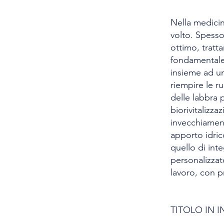
Nella medicina
volto. Spesso
ottimo, tratt
fondamentale 
insieme ad un
riempire le r
delle labbra p
biorivitalizza
invecchiament
apporto idrico
quello di int
personalizzat
lavoro, con pr
TITOLO IN 