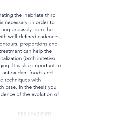
ating the inebriate third
is necessary, in order to
rting precisely from the
 with well-defined cadences,
 contours, proportions and
p treatment can help the
talization (both initetivo
ng. It is also important to
y, antioxidant foods and
the techniques with
h case. In the thesis you
vidence of the evolution of
PER I PAZIENTI
Rivolgiti al Centro Clinico Agorà