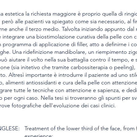
 estetica la richiesta maggiore è proprio quella di ringiov
 però alle pazienti va spiegato come sia necessario, al fin
arne anche il terzo medio. Talvolta iniziando appunto da
integrare una biostimolazione curativa della pelle con 
 programma di applicazione di filler, atto a definirne i co
ughe. Una ridefinizione mandibolare, un riempimento zi
uò aiutare il volto nella sua battaglia contro il tempo, e 
zione (sia initetivo che tramite carbossiterapia o peeling),
o. Altresì importante è introdurre il paziente ad uno stil
, alimenti antiossidanti e cura della pelle con attenzione p
egrare tutte le tecniche con attenzione e sapienza, e de
o per ogni caso. Nella tesi si troveranno gli spunti per s
ove fotografiche dell'evoluzione dei casi clinici.
INGLESE:
Treatment of the lower third of the face, from fil
experience;