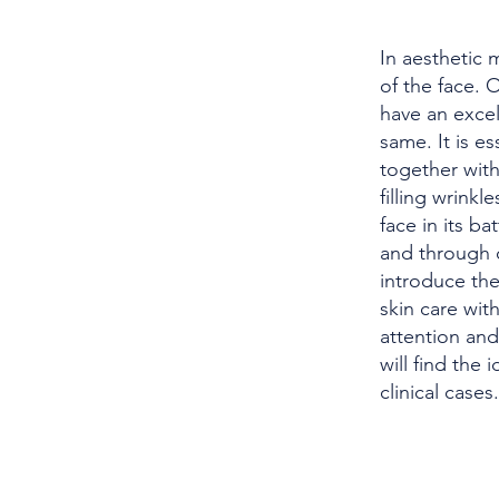
In aesthetic 
of the face. 
have an excel
same. It is e
together with
filling wrinkl
face in its ba
and through c
introduce the
skin care with
attention and
will find the
clinical cases.
SOCIETÀ SCIENTIFICA
La Società Scientifica