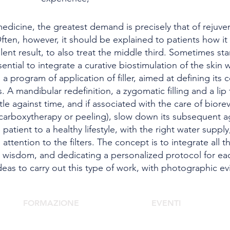
medicine, the greatest demand is precisely that of rejuven
Often, however, it should be explained to patients how it 
lent result, to also treat the middle third. Sometimes sta
ssential to integrate a curative biostimulation of the skin
 a program of application of filler, aimed at defining its
es. A mandibular redefinition, a zygomatic filling and a li
ttle against time, and if associated with the care of biorevi
arboxytherapy or peeling), slow down its subsequent agi
 patient to a healthy lifestyle, with the right water suppl
 attention to the filters. The concept is to integrate all 
 wisdom, and dedicating a personalized protocol for eac
 ideas to carry out this type of work, with photographic e
FORMAZIONE
EVENTI
Scuola Medicina Estetica
Congresso Agorà