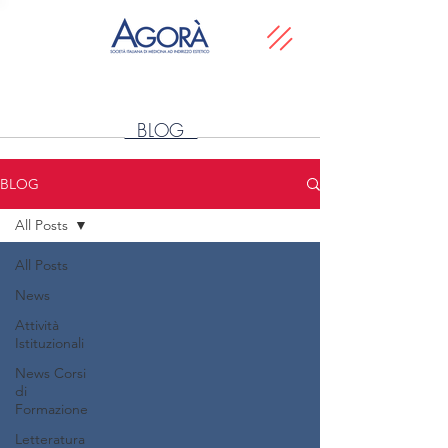
BLOG
BLOG
All Posts
All Posts
News
Attività
Istituzionali
News Corsi
di
Formazione
Letteratura