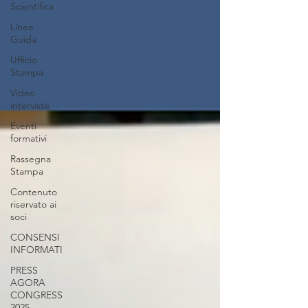
Scientifica
Linee
Guida
Ufficio
Stampa
Video
interviste
Eventi
formativi
Rassegna
Stampa
Contenuto
riservato ai
soci
CONSENSI
INFORMATI
PRESS
AGORA
CONGRESS
2025