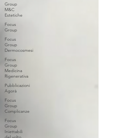
Group
M&C
Estetiche
Focus
Group
Focus
Group
Dermocosmesi
Focus
Group
Medicina
Rigenerativa
Pubblicazioni
Agorà
Focus
Group
Complicanze
Focus
Group
Iniettabili
del volto