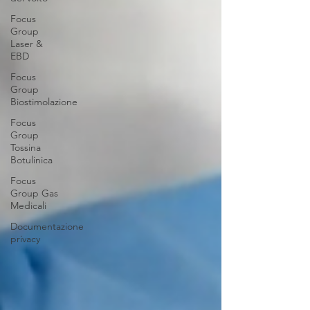
Focus
Group
Laser &
EBD
Focus
Group
Biostimolazione
Focus
Group
Tossina
Botulinica
Focus
Group Gas
Medicali
Documentazione
privacy