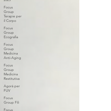
Focus
Group
Terapie per
il Corpo
Focus
Group
Ecografia
Focus
Group
Medicina
Anti-Aging
Focus
Group
Medicina
Restitutiva
Agorà per
FUV
Focus
Group Fili
Focus