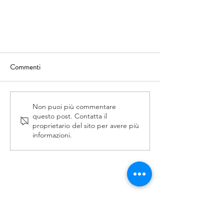
Commenti
Non puoi più commentare
questo post. Contatta il
proprietario del sito per avere più
informazioni.
FILLER - Recap Corso
Monotematico 28.11.2020
SOCIETÀ SCIENTIFICA
La Società Scientifica
Comitato Scientifico