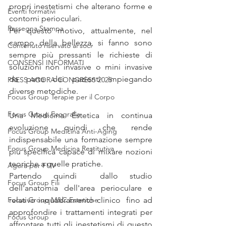
propri inestetismi che alterano forme e 
Eventi formativi
contorni perioculari.
Rassegna Stampa
Per questo motivo, attualmente, nel 
campo della bellezza, si fanno sono 
Contenuto riservato ai soci
sempre più pressanti le richieste di 
CONSENSI INFORMATI
soluzioni non invasive o mini invasive 
da parte dei pazienti impiegando 
PRESS AGORA CONGRESS 2025
diverse metodiche.
Focus Group Terapie per il Corpo
Focus Group Ecografia
Una Medicina Estetica in continua 
evoluzione quindi che rende 
Focus Group Medicina Anti-Aging
indispensabile una formazione sempre 
Focus Group Medicina Restitutiva
più specifica capace di mixare nozioni 
teoriche a quelle pratiche. 
Agorà per FUV
Partendo quindi  dallo studio 
Focus Group Fili
dell'anatomia dell'area perioculare e 
Focus Group M&C Estetiche
relativo inquadramento clinico  fino ad 
approfondire i trattamenti integrati per 
Focus Group
affrontare tutti gli inestetismi di questo 