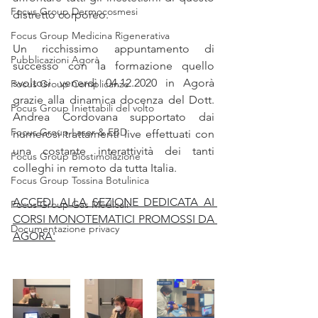
Focus Group Dermocosmesi
distretto corporeo.
Focus Group Medicina Rigenerativa
Un ricchissimo appuntamento di 
Pubblicazioni Agorà
successo con la formazione quello 
svoltosi venerdì 04.12.2020 in Agorà  
Focus Group Complicanze
grazie alla dinamica docenza del Dott. 
Focus Group Iniettabili del volto
Andrea Cordovana supportato dai 
Focus Group Laser & EBD
numerosi trattamenti live effettuati con 
una costante interattività dei tanti 
Focus Group Biostimolazione
colleghi in remoto da tutta Italia.
Focus Group Tossina Botulinica
ACCEDI ALLA SEZIONE DEDICATA AI 
Focus Group Gas Medicali
CORSI MONOTEMATICI PROMOSSI DA 
Documentazione privacy
AGORA'