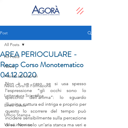
Post
All Posts
AREA PERIOCULARE -
All Posts
Recap Corso Monotematico
News
04.12.2020
Attività Istituzionali
Non è un caso se si usa spesso 
News Corsi di Formazione
l’espressione “gli occhi sono lo 
Letteratura Scientifica
specchio dell’anima”: lo sguardo 
illumina, cattura ed intriga e proprio per 
Linee Guida
questo lo scorrere del tempo può 
Ufficio Stampa
incidere sensibilmente sulla percezione 
Video interviste
di sé. Non solo un’aria stanca ma veri e 