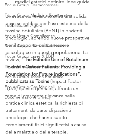
medici estetici definire linee guida.
Focus Group Dermocosmesi
Focus Group Medicina Rigenerativa
Una recente revisione offre una solida 
base scientifica per l'uso estetico della 
Pubblicazioni Agorà
tossina botulinica (BoNT) in pazienti 
Focus Group Complicanze
oncologici, aprendo nuove prospettive 
per il supporto del benessere 
Focus Group Iniettabili del volto
psicologico in questa popolazione. La 
Focus Group Laser & EBD
review, 
“The Esthetic Use of Botulinum 
Focus Group Biostimolazione
Toxins in Cancer Patients: Providing a 
Foundation for Future Indications”, 
Focus Group Tossina Botulinica
pubblicata su Toxins 
(Impact Factor 
Focus Group Gas Medicali
5,075) questo gennaio, affronta un 
tema di crescente rilevanza nella 
Documentazione privacy
pratica clinica estetica: la richiesta di 
trattamenti da parte di pazienti 
oncologici che hanno subìto 
cambiamenti fisici significativi a causa 
della malattia o delle terapie.