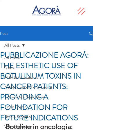
Post
All Posts
PUBBLICAZIONE AGORÀ:
All Posts
THE ESTHETIC USE OF
News
BOTULINUM TOXINS IN
Attività Istituzionali
CANCER PATIENTS:
News Corsi di Formazione
PROVIDING A
Letteratura Scientifica
FOUNDATION FOR
Linee Guida
FUTURE INDICATIONS
Ufficio Stampa
Botulino in oncologia: 
Video interviste