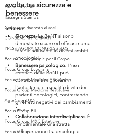
svolta tra sicurezza e 
Eventi formativi
benessere
Rassegna Stampa
Contenuto riservato ai soci
In breve
Sicurezza.
 Le BoNT si sono 
CONSENSI INFORMATI
dimostrate sicure ed efficaci come 
PRESS AGORA CONGRESS 2025
terapia adiuvante in diversi ambiti 
oncologici.
Focus Group Terapie per il Corpo
Benessere psicologico.
 L'uso 
Focus Group Ecografia
estetico delle BoNT può 
Focus Group Medicina Anti-Aging
contribuire a migliorare 
l'autostima e la qualità di vita dei 
Focus Group Medicina Restitutiva
pazienti oncologici, contrastando 
Agorà per FUV
gli effetti negativi dei cambiamenti 
fisici.
Focus Group Fili
Collaborazione interdisciplinare.
 È 
Focus Group M&C Estetiche
fondamentale una stretta 
collaborazione tra oncologi e 
Focus Group