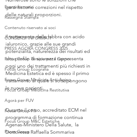
Eventi formativi
garantiscono correzioni nel rispetto 
delle naturali proporzioni. 
Rassegna Stampa
Contenuto riservato ai soci
Il trattamento delle labbra con acido 
CONSENSI INFORMATI
ialuronico, grazie alle sue grandi 
PRESS AGORA CONGRESS 2025
potenzialità, naturelezza dei risultati ed 
alto profilo di sicurezza rappresenta 
Focus Group Terapie per il Corpo
oggi uno dei trattamenti più richiesti in 
Focus Group Ecografia
Medicina Estetica ed è spesso il primo 
Focus Group Medicina Anti-Aging
trattamento al quale si sottopongono 
le nuove pazienti.
Focus Group Medicina Restitutiva
Agorà per FUV
Durante il corso, accreditato ECM nel 
Focus Group Fili
programma di formazione continua 
Focus Group M&C Estetiche
Agenas-Ministero Della Salute,  la 
Focus Group
Dottoressa Raffaella Sommariva 