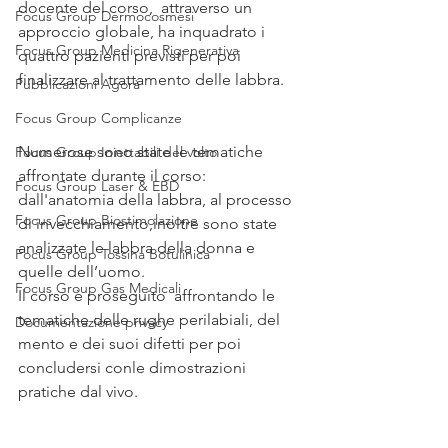
docente del corso,  attraverso un 
Focus Group Dermocosmesi
approccio globale, ha inquadrato i 
Focus Group Medicina Rigenerativa
quattro pazienti previsti per poi 
finalizzare al trattamento delle labbra. 
Pubblicazioni Agorà
Focus Group Complicanze
Numerose sono state le tematiche 
Focus Group Iniettabili del volto
affrontate durante il corso: 
Focus Group Laser & EBD
dall'anatomia della labbra, al processo 
Focus Group Biostimolazione
di invecchiamento,inoltre sono state 
analizzate le labbra della donna e 
Focus Group Tossina Botulinica
quelle dell’uomo. 
Focus Group Gas Medicali
Il corso è proseguito  affrontando le 
tematiche delle rughe perilabiali, del 
Documentazione privacy
mento e dei suoi difetti per poi 
concludersi conle dimostrazioni 
pratiche dal vivo.