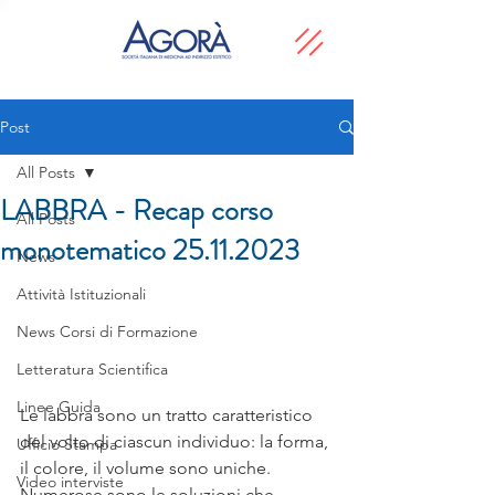
Post
All Posts
LABBRA - Recap corso
All Posts
monotematico 25.11.2023
News
Attività Istituzionali
News Corsi di Formazione
Letteratura Scientifica
Linee Guida
Le labbra sono un tratto caratteristico 
del volto di ciascun individuo: la forma, 
Ufficio Stampa
il colore, il volume sono uniche. 
Video interviste
Numerose sono le soluzioni che 