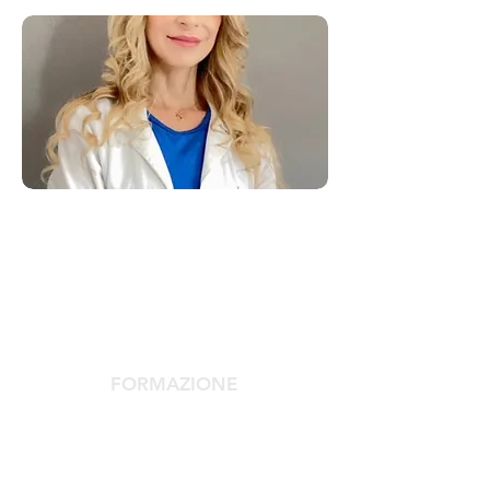
SOCIETÀ SCIENTIFICA
La Società Scientifica
Comitato Scientifico
Servizi dedicati ai soci
FORMAZIONE
Congresso Agorà
Agorà Up To Date