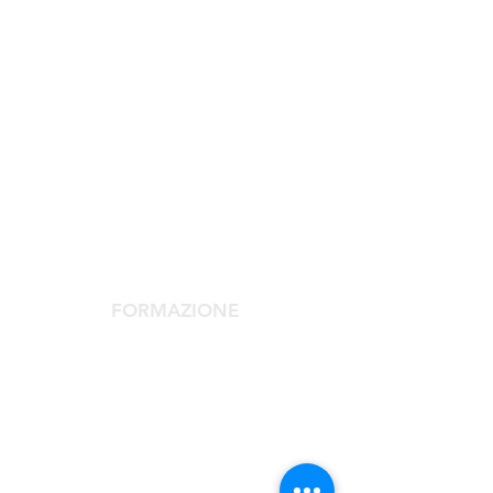
SOCIETÀ SCIENTIFICA
La Società Scientifica
Comitato Scientifico
Servizi dedicati ai soci
FORMAZIONE
Congresso Agorà
Agorà Up To Date
Scuola Medicina Estetica
Corso Laser