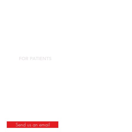
FOR PATIENTS
Contact the Agorà Clinical Center
Are you looking for an aesthetic doctor?
Complications Center
societamedicinaestetica.it
Send us an email