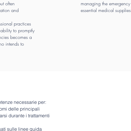
ut often
managing the emergency 
ration and
essential medical supplie
ssional practices
 ability to promptly
ncies becomes a
ho intends to
etenze necessarie per:
mi delle principali
CO
i durante i trattamenti
ati sulle linee guida