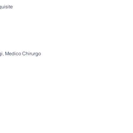
studio/ambulatorio
uisite
Inquadramento del
ABCDE
Farmacologia in e
Gestione delle Ur
Riconoscimento st
Riconoscimento S
Gestione delle Em
ogi, Medico Chirurgo
Reazione allergica 
Crisi Asmatiche
Gestione Ipo-Iper 
Crisi Ipertensiva
Tossicità sistemica