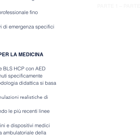
PARTE 1 – PART
rofessionale fino
​​​​​​​Concetti critici
 La Catena della 
vi di emergenza specifici
 RCP e AED a 1 soc
 RCP e AED a 2 soc
 Differenze tra le
e lattanti
PER LA MEDICINA
 Tecniche con sis
bambini e lattanti
zione BLS HCP con AED
 Ventilazioni di so
nuti specificamente
 Risoluzione del s
odologia didattica si basa
 RCP con supporto
alla frequenza e al
lazioni realistiche di
ventilazioni per u
vie aeree).
do le più recenti linee
PARTE 2 – PART
ni e dispositivi medici
ca ambulatoriale della
​Gestione intermed