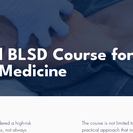
d BLSD Course fo
 Medicine
ered a high-risk
The course is not limited t
ns, not always
practical approach that i