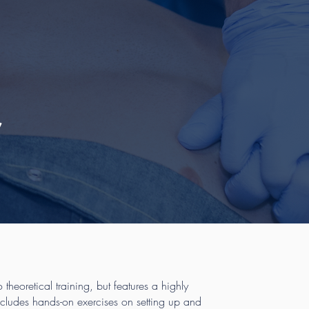
r
o theoretical training, but features a highly
ncludes hands-on exercises on setting up and