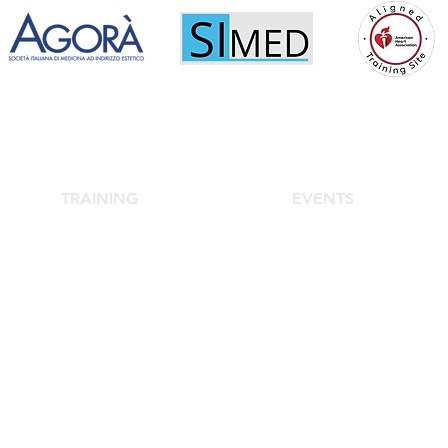
TRAINING
EVENTS
School of Aesthetic Medicine
Agora Congress
Laser Course
Agora Up To Date
s
Single-Subject Courses
isi 4/a - 20122 Milan - Italy -
Tel +390286453780
E-mail:
info@