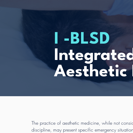
I -BLSD
Integrate
Aesthetic
The practice of aesthetic medicine, while not consid
discipline, may present specific emergency situatio