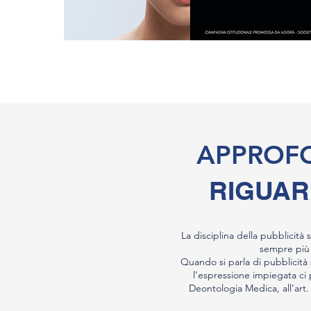
APPROFO
RIGUAR
La disciplina della pubblicità 
sempre più 
Quando si parla di pubblicità 
l’espressione impiegata ci 
Deontologia Medica, all’art.