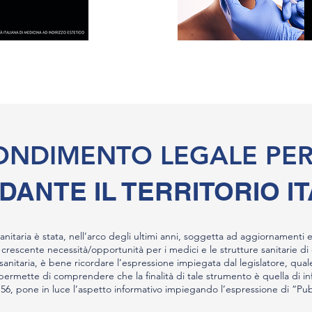
NDIMENTO LEGALE PER 
DANTE IL TERRITORIO I
sanitaria è stata, nell’arco degli ultimi anni, soggetta ad aggiornamenti e 
crescente necessità/opportunità per i medici e le strutture sanitarie di
sanitaria, è bene ricordare l’espressione impiegata dal legislatore, qua
permette di comprendere che la finalità di tale strumento è quella di i
 56, pone in luce l’aspetto informativo impiegando l’espressione di “Pubbl