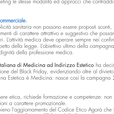
rketing le stesse modalità ed approcci che contraddi
commerciale.
icità sanitaria non possono essere proposti sconti,
enti di carattere attrattivo e suggestivo che possan
ri. L’attività medica deve operare sempre nei confini
petto della legge. L’obiettivo ultimo della campagna 
a dignità della professione medica.
taliana di Medicina ad Indirizzo Estetico
ha decis
e del Black Friday, evidenziando oltre al divieto 
ina Estetica è Medicina: nasce così la campagna
sere etica, richiede formazione e competenze: no
ioni a carattere promozionale.
ieno l'aggiornamento del Codice Etico Agorà che ha