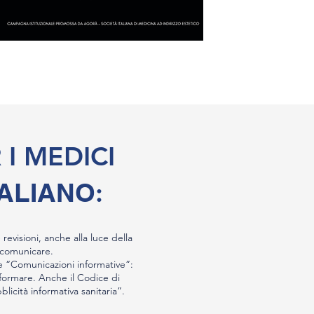
I MEDICI
TALIANO
:
revisioni, anche alla luce della
 comunicare.
le “Comunicazioni informative”:
nformare. Anche il Codice di
icità informativa sanitaria”.