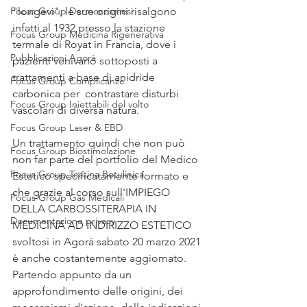
Focus Group Dermocosmesi
"longevi", le sue origini risalgono 
infatti al 1932 presso la stazione 
Focus Group Medicina Rigenerativa
termale di Royat in Francia, dove i 
Pubblicazioni Agorà
pazienti venivano sottoposti a 
trattamenti a base di anidride 
Focus Group Complicanze
carbonica per  contrastare disturbi 
Focus Group Iniettabili del volto
vascolari di diversa natura.
Focus Group Laser & EBD
Un trattamento quindi che non può 
Focus Group Biostimolazione
non far parte del portfolio del Medico 
Focus Group Tossina Botulinica
Estetico specificatamente formato e 
che grazie al corso sull'IMPIEGO 
Focus Group Gas Medicali
DELLA CARBOSSITERAPIA IN 
Documentazione privacy
MEDICINA AD INDIRIZZO ESTETICO 
svoltosi in Agorà sabato 20 marzo 2021 
è anche costantemente aggiornato.
Partendo appunto da un 
approfondimento delle origini, dei 