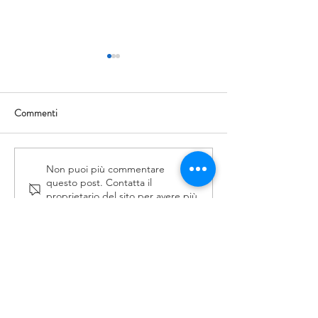
Commenti
PEELING - Recap corso
AREA PERIOCU
Non puoi più commentare
questo post. Contatta il
monotematico 16.01.2021
Recap Corso Mon
proprietario del sito per avere più
04.12.2020
informazioni.
SOCIETÀ SCIENTIFICA
La Società Scientifica