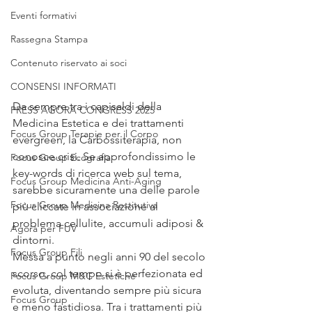
Eventi formativi
Rassegna Stampa
Contenuto riservato ai soci
CONSENSI INFORMATI
Da sempre tra i capisaldi della 
PRESS AGORA CONGRESS 2025
Medicina Estetica e dei trattamenti 
Focus Group Terapie per il Corpo
evergreen, la Carbossiterapia, non 
conosce crisi. Se approfondissimo le 
Focus Group Ecografia
key-words di ricerca web sul tema, 
Focus Group Medicina Anti-Aging
sarebbe sicuramente una delle parole 
Focus Group Medicina Restitutiva
più cliccate in associazione al 
problema cellulite, accumuli adiposi & 
Agorà per FUV
dintorni.
Focus Group Fili
Messa a punto negli anni 90 del secolo 
scorso, col tempo si è perfezionata ed 
Focus Group M&C Estetiche
evoluta, diventando sempre più sicura 
Focus Group
e meno fastidiosa. Tra i trattamenti più 