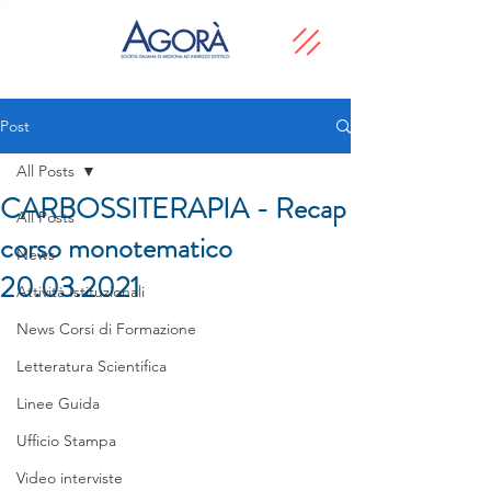
Post
All Posts
CARBOSSITERAPIA - Recap
All Posts
corso monotematico
News
20.03.2021
Attività Istituzionali
News Corsi di Formazione
Letteratura Scientifica
Linee Guida
Ufficio Stampa
Video interviste