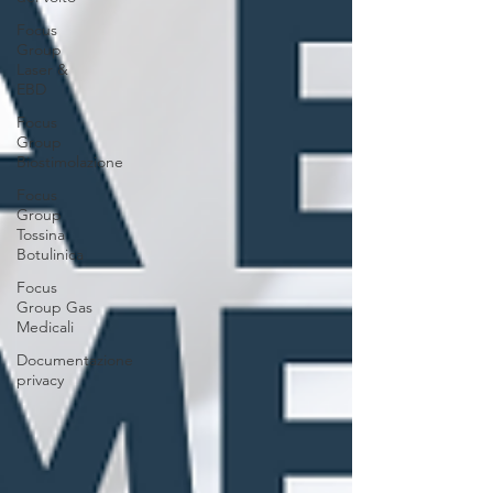
Focus
Group
Laser &
EBD
Focus
Group
Biostimolazione
Focus
Group
Tossina
Botulinica
Focus
Group Gas
Medicali
Documentazione
privacy