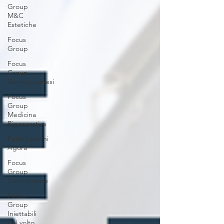
Group
M&C
Estetiche
Focus
Group
Focus
Group
Dermocosmesi
Focus
Group
Medicina
Rigenerativa
Pubblicazioni
Agorà
Focus
Group
Complicanze
Focus
Group
Iniettabili
del volto