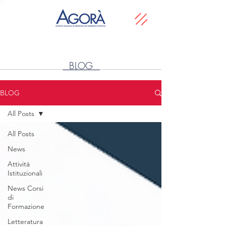
BLOG
BLOG
All Posts
All Posts
News
Attività
Istituzionali
News Corsi
di
Formazione
Letteratura