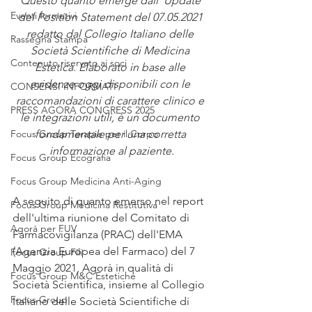
Questo quanto emerge dall' Update 
Eventi formativi
del Position Statement del 07.05.2021 
redatto dal Collegio Italiano delle 
Rassegna Stampa
Società Scientifiche di Medicina 
Contenuto riservato ai soci
Estetica. Elaborato in base alle 
evidenze oggi disponibili con le 
CONSENSI INFORMATI
raccomandazioni di carattere clinico e 
PRESS AGORA CONGRESS 2025
le integrazioni utili, è un documento 
Focus Group Terapie per il Corpo
fondamentale per una corretta 
informazione al paziente.
Focus Group Ecografia
Focus Group Medicina Anti-Aging
A seguito di quanto emerso nel report 
Focus Group Medicina Restitutiva
dell'ultima riunione del Comitato di 
Agorà per FUV
Farmacovigilanza (PRAC) dell'EMA 
(Agenzia Europea del Farmaco) del 7 
Focus Group Fili
Maggio 2021, Agorà in qualità di 
Focus Group M&C Estetiche
Società Scientifica, insieme al Collegio 
Focus Group
Italiano delle Società Scientifiche di 