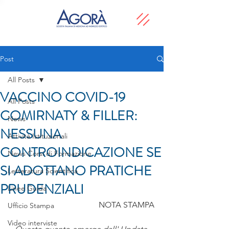
Post
All Posts
VACCINO COVID-19
All Posts
COMIRNATY & FILLER:
News
NESSUNA
Attività Istituzionali
CONTROINDICAZIONE SE
News Corsi di Formazione
SI ADOTTANO PRATICHE
Letteratura Scientifica
PRUDENZIALI
Linee Guida
NOTA STAMPA
Ufficio Stampa
Video interviste