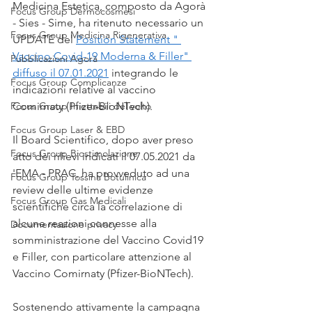
Medicina Estetica, composto da Agorà 
Focus Group Dermocosmesi
- Sies - Sime, ha ritenuto necessario un 
Focus Group Medicina Rigenerativa
UPDATE del 
Position Statement " 
Vaccino Covid-19 Moderna & Filler" 
Pubblicazioni Agorà
diffuso il 07.01.2021
 integrando le 
Focus Group Complicanze
indicazioni relative al vaccino 
Focus Group Iniettabili del volto
Comirnaty (Pfizer-BioNTech).
Focus Group Laser & EBD
Il Board Scientifico, dopo aver preso 
Focus Group Biostimolazione
atto dei rilievi indicati il 07.05.2021 da 
'EMA - PRAC, ha provveduto ad una 
Focus Group Tossina Botulinica
review delle ultime evidenze 
Focus Group Gas Medicali
scientifiche circa la correlazione di 
alcune reazioni connesse alla 
Documentazione privacy
somministrazione del Vaccino Covid19 
e Filler, con particolare attenzione al 
Vaccino Comirnaty (Pfizer-BioNTech).
Sostenendo attivamente la campagna 