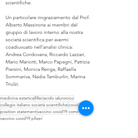
scientifiche.
Un particolare ringraziamento dal Prof. 
Alberto Massirone ai membri del 
gruppo di lavoro interno alla nostra 
società scientifica per avermi 
coadiuvuato nell'analisi clinica:
Andrea Cordovana, Riccardo Lazzari, 
Mario Mariotti, Marco Papagni, Patrizia 
Piersini, Monica Renga, Raffaella 
Sommariva, Nadia Tamburlin, Marina 
Triulzi.
medicina estetica
filler
acido ialuronico
collegio italiano società scientifiche
covid19
position statement
vaccino covid19 comirnaty
vaccino covid19 pfizer
News
Ufficio Stampa