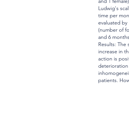
and 1 female)
Ludwig's scal
time per mont
evaluated by d
(number of fo
and 6 months 
Results: The 
increase in t
action is posi
deterioration
inhomogeneiti
patients. Ho
SCIENTIFIC SOCIETY
The Scientific Society
Scientific Committee
Services dedicated to member