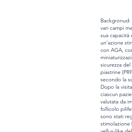
Backgronud: i
vari campi med
sua capacità 
un'azione sti
con AGA, con 
miniaturizzazi
sicurezza del
piastrine (PR
secondo la sc
Dopo la visit
ciascun pazie
valutata da i
follicolo pili
sono stati re
stimolazione b
vellus-like d