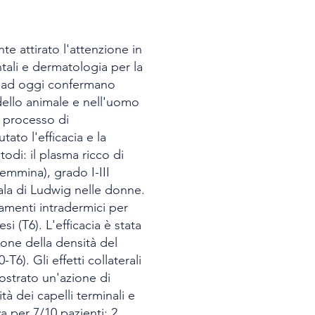
e attirato l'attenzione in
entali e dermatologia per la
no ad oggi confermano
odello animale e nell'uomo
l processo di
ato l'efficacia e la
odi: il plasma ricco di
femmina), grado I-III
ala di Ludwig nelle donne.
amenti intradermici per
i (T6). L'efficacia è stata
ione della densità del
T6). Gli effetti collaterali
mostrato un'azione di
tà dei capelli terminali e
a per 7/10 pazienti; 2