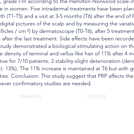
, grade I-III according to the Hamilton-Norwood scale i
e in women. Five intradermal treatments have been plan
h (T1-T5) and a visit at 3-5 months (T6) after the end of 
igital pictures of the scalp and by measuring the variation
llicles / cm ²) by dermatoscope (T0-T6), after 5 treatme
after the last treatment. Side effects have been recorde
study demonstrated a biological stimulating action on the 
he density of terminal and vellus-like hair of 11% after 4
tive for 7/10 patients; 2 stability-slight deterioration (den
 (- 13%). The 11% increase is maintained at T6 but with gr
es. Conclusion: This study suggest that PRP affects the
wever confirmatory studies are needed.
TRAINING
EVENTS
School of Aesthetic Medicine
Agora Congress
Laser Course
Agora Up To Date
s
Single-Subject Courses