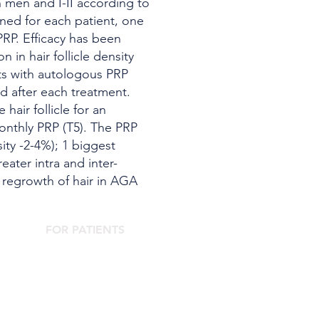
n men and I-II according to
ned for each patient, one
PRP. Efficacy has been
 in hair follicle density
nts with autologous PRP
d after each treatment.
hair follicle for an
 monthly PRP (T5). The PRP
sity -2-4%); 1 biggest
eater intra and inter-
 regrowth of hair in AGA
FOR PATIENTS
Contact the Agorà Clinical Center
Are you looking for an aesthetic doctor?
Complications Center