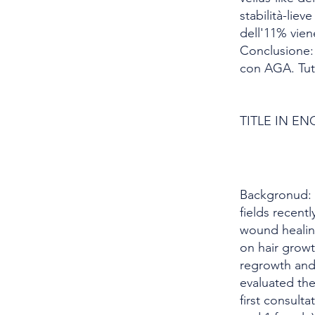
stabilità-lie
dell'11% vie
Conclusione: 
con AGA. Tutt
TITLE IN EN
Backgronud: A
fields recent
wound healing
on hair growt
regrowth and 
evaluated the
first consult