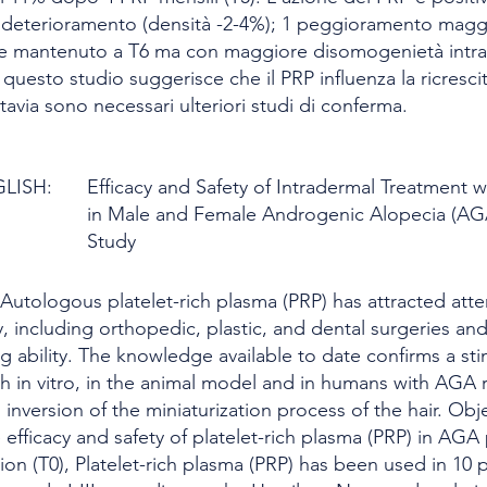
ve deterioramento (densità -2-4%); 1 peggioramento mag
ne mantenuto a T6 ma con maggiore disomogenietà intra
questo studio suggerisce che il PRP influenza la ricrescita
avia sono necessari ulteriori studi di conferma.
GLISH:
Efficacy and Safety of Intradermal Treatment w
in Male and Female Androgenic Alopecia (AGA):
Study
utologous platelet-rich plasma (PRP) has attracted atte
ly, including orthopedic, plastic, and dental surgeries an
 ability. The knowledge available to date confirms a sti
h in vitro, in the animal model and in humans with AGA res
inversion of the miniaturization process of the hair. Obje
 efficacy and safety of platelet-rich plasma (PRP) in AGA
ation (T0), Platelet-rich plasma (PRP) has been used in 10