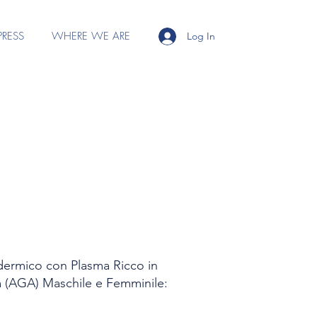
PRESS
WHERE WE ARE
Log In
adermico con Plasma Ricco in
ca (AGA) Maschile e Femminile: