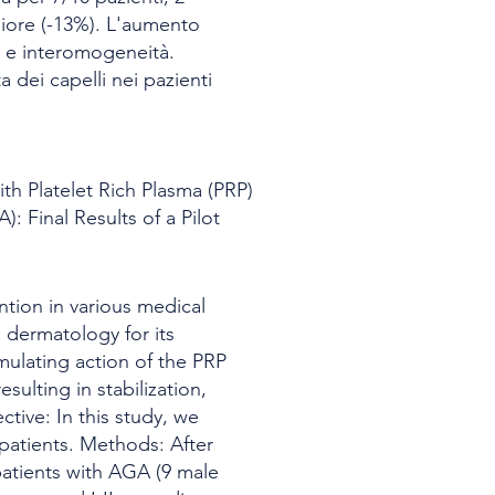
giore (-13%). L'aumento
 e interomogeneità.
 dei capelli nei pazienti
ith Platelet Rich Plasma (PRP)
 Final Results of a Pilot
ntion in various medical
d dermatology for its
mulating action of the PRP
ulting in stabilization,
ctive: In this study, we
 patients. Methods: After
 patients with AGA (9 male