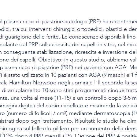
l plasma ricco di piastrine autologo (PRP) ha recentement
ici, tra cui interventi chirurgici ortopedici, plastici e d
di guarigione delle ferite. Le conoscenze disponibili fi
molante del PRP sulla crescita dei capelli in vitro, nel m
conseguente stabilizzazione, ricrescita e inversione de
one dei capelli. Obiettivo: in questo studio, abbiamo valut
 plasma ricco di piastrine (PRP) nei pazienti con AGA. Met
P) è stato utilizzato in 10 pazienti con AGA (9 maschi e 1 
ala Hamilton-Norwood negli uomini e I-II secondo la sc
a di arruolamento T0 sono stati programmati cinque tratt
nte, una volta al mese (T1-T5) e un controllo dopo 3-5 mes
mmagini digitali del cuoio capelluto e misurando la variaz
fero (numero di follicoli / cm²) mediante dermatoscopia (T0-
gistrati dopo ogni trattamento. Risultati: lo studio ha di
iologica sul follicolo pilifero per un aumento della densi
ell'11% dopo 4 PRP mensili (T5). L'azione del PRP è positiv