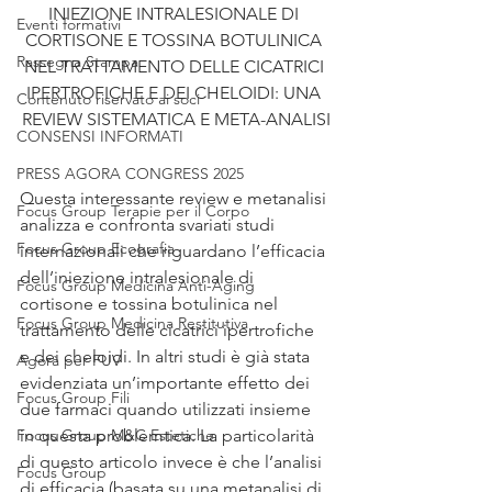
INIEZIONE INTRALESIONALE DI 
Eventi formativi
CORTISONE E TOSSINA BOTULINICA 
Rassegna Stampa
NEL TRATTAMENTO DELLE CICATRICI 
IPERTROFICHE E DEI CHELOIDI: UNA 
Contenuto riservato ai soci
REVIEW SISTEMATICA E META-ANALISI
CONSENSI INFORMATI
PRESS AGORA CONGRESS 2025
Questa interessante review e metanalisi 
Focus Group Terapie per il Corpo
analizza e confronta svariati studi 
Focus Group Ecografia
internazionali che riguardano l’efficacia 
dell’iniezione intralesionale di 
Focus Group Medicina Anti-Aging
cortisone e tossina botulinica nel 
Focus Group Medicina Restitutiva
trattamento delle cicatrici ipertrofiche 
e dei cheloidi. In altri studi è già stata 
Agorà per FUV
evidenziata un’importante effetto dei 
Focus Group Fili
due farmaci quando utilizzati insieme 
Focus Group M&C Estetiche
in questa problemtica. La particolarità 
di questo articolo invece è che l’analisi 
Focus Group
di efficacia (basata su una metanalisi di 