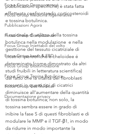
Focus Group Dermocosmesi
pubblicazioni specifiche) è stata fatta 
effettuata confrontando corticosteroidi 
Focus Group Medicina Rigenerativa
e tossina botulinica.
Pubblicazioni Agorà
Il razionale di utilizzo della tossina 
Focus Group Complicanze
botulinca nella modulazione  e nella 
Focus Group Iniettabili del volto
gesttione del tessuto cicatriziale di 
Focus Group Laser & EBD
cicatrici ipertrofiche e cheloidee é 
determinato (come dimostrato da altri 
Focus Group Biostimolazione
studi fruibili in letteratura scientifica) 
Focus Group Tossina Botulinica
dal fatto che la vitalità dei fibroblasti 
presenti in questi tipi di cicatrici 
Focus Group Gas Medicali
diminuisce all’aumentare della quantità 
Documentazione privacy
di tossina botulinca; non solo, la 
tossina sembra essere in grado di 
inibire la fase S di questi fibroblasti e di 
modulare le MMP e il TGF-β1, in modo 
da ridurre in modo importante la 