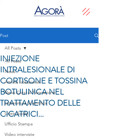
Post
All Posts
INIEZIONE
All Posts
INTRALESIONALE DI
News
CORTISONE E TOSSINA
Attività Istituzionali
BOTULINICA NEL
News Corsi di Formazione
TRATTAMENTO DELLE
Letteratura Scientifica
CICATRICI...
Linee Guida
Ufficio Stampa
Video interviste