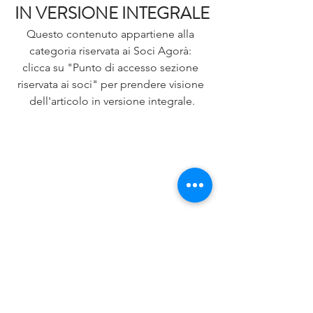
IN VERSIONE INTEGRALE
Questo contenuto appartiene alla 
categoria riservata ai Soci Agorà: 
clicca su "Punto di accesso sezione 
riservata ai soci" per prendere visione 
dell'articolo in versione integrale.
Non sei ancora socio? 
Clicca sull'immagine per prendere 
visione dei servizi associativi ed entrare 
a far parte della Società Scientifica 