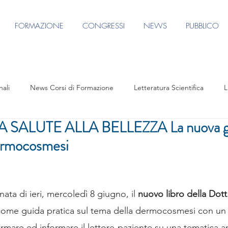
FORMAZIONE
CONGRESSI
NEWS
PUBBLICO
nali
News Corsi di Formazione
Letteratura Scientifica
L
 SALUTE ALLA BELLEZZA La nuova g
e
Eventi formativi
Rassegna Stampa
Contenuto riservato
dermocosmesi
S AGORA CONGRESS 2025
Focus Group Terapie per il Corpo
ata di ieri, mercoledì 8 giugno, il 
nuovo libro della Dot
Focus Group Medicina Restitutiva
Agorà per FUV
Focu
come guida pratica sul tema della dermocosmesi con un 
formare ed informare il lettore-paziente su una tematica 