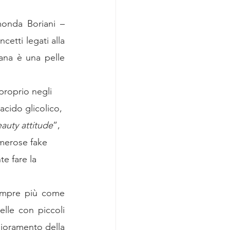
onda Boriani – 
etti legati alla 
ana è una pelle 
proprio negli 
acido glicolico, 
auty attitude
”, 
umerose fake 
e fare la 
sempre più come 
lle con piccoli 
lioramento della 