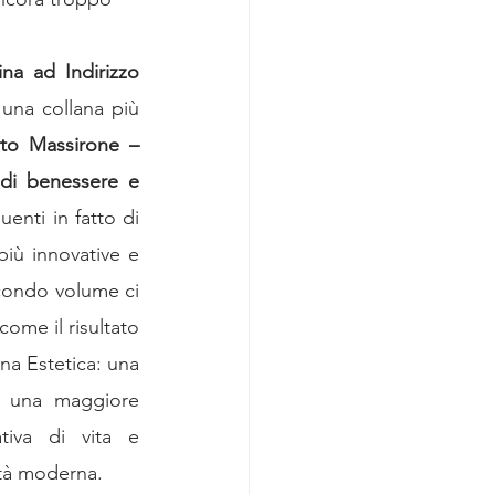
cina Rigenerativa
na ad Indirizzo 
 una collana più 
oup Laser & EBD
rto Massirone – 
di benessere e 
nti in fatto di 
ocumentazione privacy
iù innovative e 
condo volume ci 
ome il risultato 
na Estetica: una 
i una maggiore 
tiva di vita e 
tà moderna. 