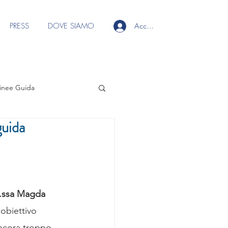
PRESS
DOVE SIAMO
Accedi
inee Guida
uida
 ai soci
Focus Group Ecografia
t.ssa Magda 
s Group Fili
obiettivo 
ancora troppo 