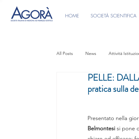
HOME
SOCIETÀ SCIENTIFICA
All Posts
News
Attività Istituzio
PELLE: DALLA
Ufficio Stampa
Video intervist
pratica sulla 
CONSENSI INFORMATI
PRES
Presentato nella giorn
Focus Group Medicina Anti-Aging
Belmontesi
 si pone 
chiaro ed efficace: 