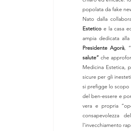
popolata da fake ne
Focus Group M&C Estetiche
Nato dalla collabor
Estetico
 e la casa ed
Pubblicazioni Agorà
Focus Gr
ampia dedicata alla 
Presidente Agorà
, “
salute”
 che approfon
Focus Group Biostimolazione
Medicina Estetica, p
sicure per gli inest
si prefigge lo scopo 
del ben-essere e pone
vera e propria “ope
consapevolezza del
l’invecchiamento rap