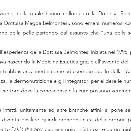
zione, nella quale hanno colloquiato la Dott.ssa Raim
 la Dott.ssa Magda Belmontesi, sono emersi numerosi conc
one della pelle partendo dall’assunto che “una pelle s
all’esperienza della Dott.ssa Belmontesi iniziata nel 1995, 
stava nascendo la Medicina Estetica grazie all’avvento dell’
ti abbastanza inediti come ad esempio quello della “
be
lezza, la dermonutrizione e gli integratori per elidere le n
 settore dove la conoscenza e la cura possono verament
 infatti, unitamente ad altre branche affini, si pone 
 diventa basilare quindi prendersi cura della propria pe
fetto “
skin therapy
”, ad esempio, infatti parte da un mig