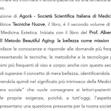
ws. 
Focus Group
Focus Group Dermocosmesi
Focus Group Medi
azione di 
Agorà - Società Scientifica Italiana di Medici
itrice 
Tecniche Nuove
, il libro, è il secondo volume di
oup Complicanze
Focus Group Iniettabili del volto
Focus Gr
Medicina Estetica. Iniziata con il libro del 
Prof. Albe
Il Metodo Beautiful Aging: la bellezza come mission 
disce le conoscenze e risponde alle domande più freque
Focus Group Tossina Botulinica
Focus Group Gas Medicali
D
resentando le tecniche, le metodiche e le tecnologie p
etismi più frequenti di viso e corpo; anche con questo se
di superare il concetto di mera bellezza, identificandola c
ndola quindi nel significato più intrinseco della Medici
ra sociale” che vuole consegnare ai lettori-pazient
le proprie esigenze, poiché, a tutt’oggi, l’aspetta
presentano una questione pressante per la nostra socie