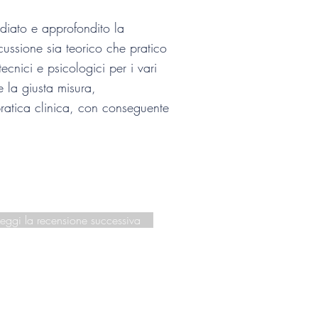
udiato e approfondito la
cussione sia teorico che pratico
cnici e psicologici per i vari
 la giusta misura,
 pratica clinica, con conseguente
Leggi la recensione successiva