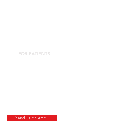
FOR PATIENTS
Contact the Agorà Clinical Center
Are you looking for an aesthetic doctor?
Complications Center
societamedicinaestetica.it
Send us an email