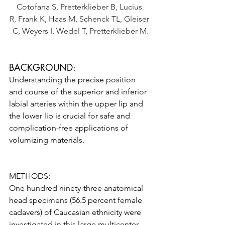
Cotofana S, Pretterklieber B, Lucius 
R, Frank K, Haas M, Schenck TL, Gleiser 
C, Weyers I, Wedel T, Pretterklieber M.
BACKGROUND:
Understanding the precise position 
and course of the superior and inferior 
labial arteries within the upper lip and 
the lower lip is crucial for safe and 
complication-free applications of 
volumizing materials.
METHODS:
One hundred ninety-three anatomical 
head specimens (56.5 percent female 
cadavers) of Caucasian ethnicity were 
investigated in this large multicenter 