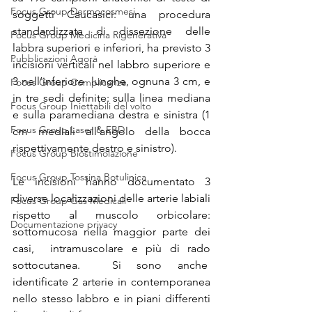
Focus Group Dermocosmesi
soggetti Caucasici: una procedura 
standardizzata di dissezione delle 
Focus Group Medicina Rigenerativa
labbra superiori e inferiori, ha previsto 3 
Pubblicazioni Agorà
incisioni verticali nel labbro superiore e 
3 nell’inferiore  lunghe, ognuna 3 cm, e 
Focus Group Complicanze
in tre sedi definite: sulla linea mediana 
Focus Group Iniettabili del volto
e sulla paramediana destra e sinistra (1 
Focus Group Laser & EBD
cm mediali all’angolo della bocca 
rispettivamente destro e sinistro). 
Focus Group Biostimolazione
Focus Group Tossina Botulinica
Le incisioni hanno documentato 3 
diverse localizzazioni delle arterie labiali 
Focus Group Gas Medicali
rispetto al muscolo orbicolare: 
Documentazione privacy
sottomucosa nella maggior parte dei 
casi,  intramuscolare e più di rado 
sottocutanea.  Si sono anche  
identificate 2 arterie in contemporanea 
nello stesso labbro e in piani differenti 