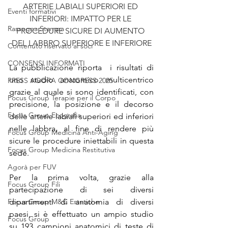
ARTERIE LABIALI SUPERIORI ED 
Eventi formativi
INFERIORI: IMPATTO PER LE 
Rassegna Stampa
PROCEDURE SICURE DI AUMENTO 
DEL LABBRO SUPERIORE E INFERIORE
Contenuto riservato ai soci
CONSENSI INFORMATI
La pubblicazione riporta  i risultati di 
uno studio anatomico multicentrico 
PRESS AGORA CONGRESS 2025
grazie al quale si sono identificati, con 
Focus Group Terapie per il Corpo
precisione, la posizione e il decorso 
Focus Group Ecografia
delle arterie labiali superiori ed inferiori 
nelle labbra, al fine di rendere più 
Focus Group Medicina Anti-Aging
sicure le procedure iniettabili in questa 
Focus Group Medicina Restitutiva
sede. 
Agorà per FUV
Per la prima volta, grazie alla 
Focus Group Fili
partecipazione di sei diversi 
Focus Group M&C Estetiche
dipartimenti di anatomia di diversi 
paesi, si è effettuato un ampio studio 
Focus Group
su 193 campioni anatomici di teste di 