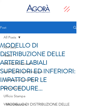
Post
All Posts
MODELLO DI
All Posts
DISTRIBUZIONE DELLE
News
ARTERIE LABIALI
Attività Istituzionali
SUPERIORI ED INFERIORI:
News Corsi di Formazione
IMPATTO PER LE
Letteratura Scientifica
PROCEDURE...
Linee Guida
Ufficio Stampa
Video interviste
MODELLO DI DISTRIBUZIONE DELLE 