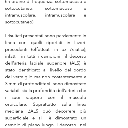
(in ordine di frequenza: sottomucoso e 
sottocutaneo, sottomucoso e 
intramuscolare, intramuscolare e 
sottocutaneo).
I risultati presentati sono parziamente in 
linea con quelli riportati in lavori  
precedenti (effettuati in pz Asiatici); 
infatti  in tutti i campioni  il decorso 
dell’arteria labiale superiore (ALS) è 
stato identificato a  livello del bordo 
del vermiglio ma non costantemente a 
3 mm di profondità: si  sono dimostrate 
variabili sia la profondità dell’arteria che 
i suoi rapporti con il muscolo 
orbicolare. Soprattutto sulla linea 
mediana L’ALS può decorrere più 
superficiale e si  è dimostrato un 
cambio di piano lungo il decorso  nel 