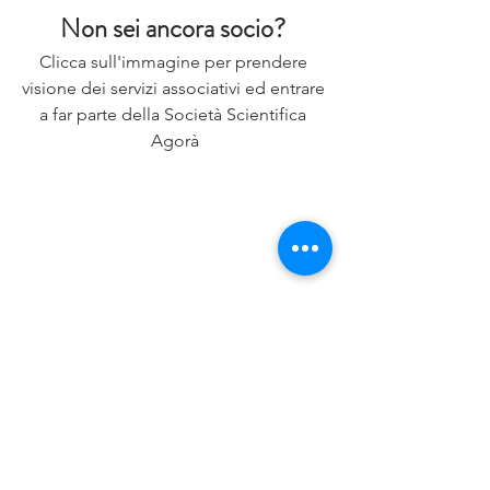
Non sei ancora socio? 
Clicca sull'immagine per prendere 
visione dei servizi associativi ed entrare 
a far parte della Società Scientifica 
Agorà
ASSOCIATI AD AGORÀ
medicina estetica
letteratura scientifica
grafting
minimally invasive
patient satisfaction
scar
foot
Letteratura Scientifica