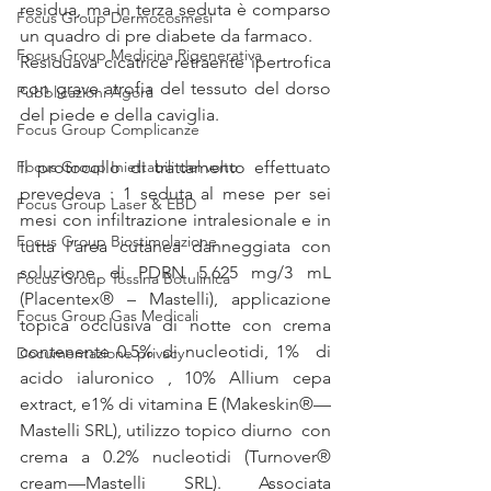
residua, ma in terza seduta è comparso 
Focus Group Dermocosmesi
un quadro di pre diabete da farmaco. 
Focus Group Medicina Rigenerativa
Residuava cicatrice retraente ipertrofica 
con grave atrofia del tessuto del dorso 
Pubblicazioni Agorà
del piede e della caviglia. 
Focus Group Complicanze
Focus Group Iniettabili del volto
Il protocollo di trattamento effettuato 
prevedeva : 1 seduta al mese per sei 
Focus Group Laser & EBD
mesi con infiltrazione intralesionale e in 
Focus Group Biostimolazione
tutta l’area cutanea danneggiata con 
soluzione di PDRN 5.625 mg/3 mL 
Focus Group Tossina Botulinica
(Placentex® – Mastelli), applicazione 
Focus Group Gas Medicali
topica occlusiva di notte con crema 
contenente 0.5% di nucleotidi, 1%  di 
Documentazione privacy
acido ialuronico , 10% Allium cepa 
extract, e1% di vitamina E (Makeskin®—
Mastelli SRL), utilizzo topico diurno  con 
crema a 0.2% nucleotidi (Turnover® 
cream—Mastelli SRL). Associata 