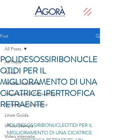
Post
All Posts
POLIDESOSSIRIBONUCLE
All Posts
OTIDI PER IL
News
MIGLIORAMENTO DI UNA
Attività Istituzionali
CICATRICE IPERTROFICA
News Corsi di Formazione
RETRAENTE
Letteratura Scientifica
Linee Guida
POLIDESOSSIRIBONUCLEOTIDI PER IL 
Ufficio Stampa
MIGLIORAMENTO DI UNA CICATRICE 
Video interviste