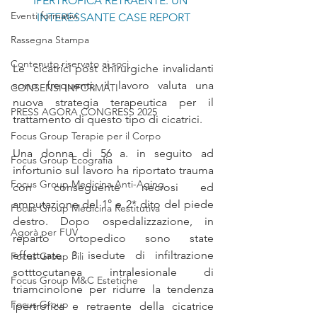
IPERTROFICA RETRAENTE. UN  
Eventi formativi
INTERESSANTE CASE REPORT
Rassegna Stampa
Contenuto riservato ai soci
Le  cicatrici post chirurgiche invalidanti 
sono frequenti, il lavoro valuta una 
CONSENSI INFORMATI
nuova strategia terapeutica per il 
PRESS AGORA CONGRESS 2025
trattamento di questo tipo di cicatrici. 
Focus Group Terapie per il Corpo
Una donna di 56 a. in seguito ad 
Focus Group Ecografia
infortunio sul lavoro ha riportato trauma 
Focus Group Medicina Anti-Aging
con conseguente necrosi ed 
amputazione del 1° e 2* dito del piede 
Focus Group Medicina Restitutiva
destro. Dopo ospedalizzazione, in 
Agorà per FUV
reparto ortopedico sono state 
effettuate 3 isedute di infiltrazione 
Focus Group Fili
sotttocutanea intralesionale di 
Focus Group M&C Estetiche
triamcinolone per ridurre la tendenza 
Focus Group
ipertrofica e retraente della cicatrice 